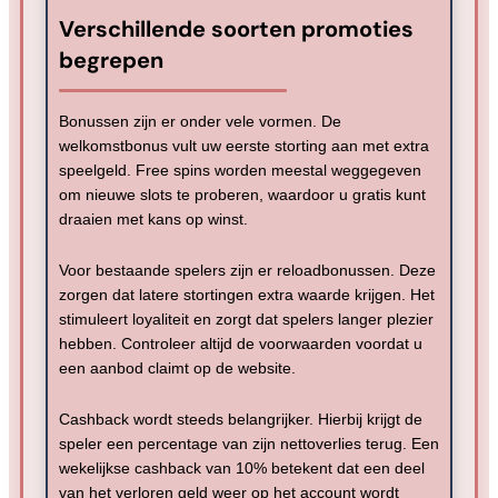
Verschillende soorten promoties
begrepen
Bonussen zijn er onder vele vormen. De
welkomstbonus vult uw eerste storting aan met extra
speelgeld. Free spins worden meestal weggegeven
om nieuwe slots te proberen, waardoor u gratis kunt
draaien met kans op winst.
Voor bestaande spelers zijn er reloadbonussen. Deze
zorgen dat latere stortingen extra waarde krijgen. Het
stimuleert loyaliteit en zorgt dat spelers langer plezier
hebben. Controleer altijd de voorwaarden voordat u
een aanbod claimt op de website.
Cashback wordt steeds belangrijker. Hierbij krijgt de
speler een percentage van zijn nettoverlies terug. Een
wekelijkse cashback van 10% betekent dat een deel
van het verloren geld weer op het account wordt