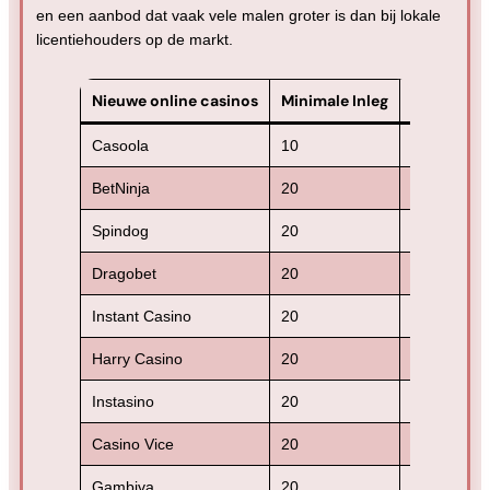
en een aanbod dat vaak vele malen groter is dan bij lokale
licentiehouders op de markt.
Nieuwe online casinos
Minimale Inleg
Vergunnin
Casoola
10
Buitenland
BetNinja
20
Comoren
Spindog
20
Curaçao
Dragobet
20
Costa Rica
Instant Casino
20
Costa Rica
Harry Casino
20
Curaçao
Instasino
20
Costa Rica
Casino Vice
20
Anjouan
Gambiva
20
Buitenland