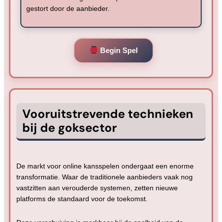
gestort door de aanbieder.
Begin Spel
Vooruitstrevende technieken
bij de goksector
De markt voor online kansspelen ondergaat een enorme
transformatie. Waar de traditionele aanbieders vaak nog
vastzitten aan verouderde systemen, zetten nieuwe
platforms de standaard voor de toekomst.