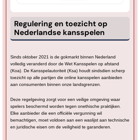
Regulering en toezicht op
Nederlandse kansspelen
Sinds oktober 2021 is de gokmarkt binnen Nederland
volledig veranderd door de Wet Kansspelen op afstand
(Koa). De Kansspelautoriteit (Ksa) houdt sindsdien scherp
toezicht op alle partijen die online kansspelen aanbieden
aan consumenten binnen onze landsgrenzen.
Deze regelgeving zorgt voor een veilige omgeving waar
spelers beschermd worden tegen onethische praktijken.
Elke aanbieder die een officiële vergunning wil
bemachtigen, moet voldoen aan een waslijst aan technische
en juridische eisen om de veiligheid te garanderen.