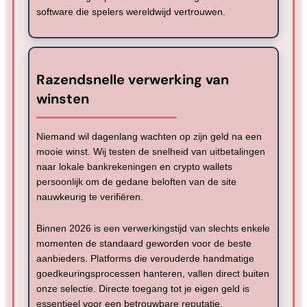
software die spelers wereldwijd vertrouwen.
Razendsnelle verwerking van
winsten
Niemand wil dagenlang wachten op zijn geld na een
mooie winst. Wij testen de snelheid van uitbetalingen
naar lokale bankrekeningen en crypto wallets
persoonlijk om de gedane beloften van de site
nauwkeurig te verifiëren.
Binnen 2026 is een verwerkingstijd van slechts enkele
momenten de standaard geworden voor de beste
aanbieders. Platforms die verouderde handmatige
goedkeuringsprocessen hanteren, vallen direct buiten
onze selectie. Directe toegang tot je eigen geld is
essentieel voor een betrouwbare reputatie.