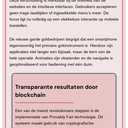
Deze verschuiving is merkbaar bij de snelheid van de
websites en de intuïtieve interfaces. Gebruikers accepteren
geen trage laadtijden of ingewikkelde menu’s meer. De
focus ligt nu volledig op een vlekkeloze interactie op mobiele
toestellen.
De nieuwe garde gokbedrijven begrijpt dat een smartphone
tegenwoordig het primaire gokinstrument is. Hierdoor zijn
applicaties niet langer een bijzaak, maar de kern van de
hele operatie. Animaties zijn vloeiender en de navigatie is
geoptimaliseerd voor bediening met één duim.
Transparante resultaten door
blockchain
Een van de meest revolutionaire stappen is de
implementatie van Provably Fair-technologie. Dit
systeem maakt gebruik van cryptografische