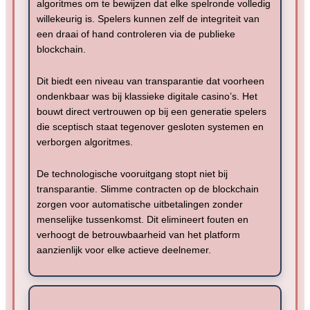
algoritmes om te bewijzen dat elke spelronde volledig
willekeurig is. Spelers kunnen zelf de integriteit van
een draai of hand controleren via de publieke
blockchain.
Dit biedt een niveau van transparantie dat voorheen
ondenkbaar was bij klassieke digitale casino’s. Het
bouwt direct vertrouwen op bij een generatie spelers
die sceptisch staat tegenover gesloten systemen en
verborgen algoritmes.
De technologische vooruitgang stopt niet bij
transparantie. Slimme contracten op de blockchain
zorgen voor automatische uitbetalingen zonder
menselijke tussenkomst. Dit elimineert fouten en
verhoogt de betrouwbaarheid van het platform
aanzienlijk voor elke actieve deelnemer.