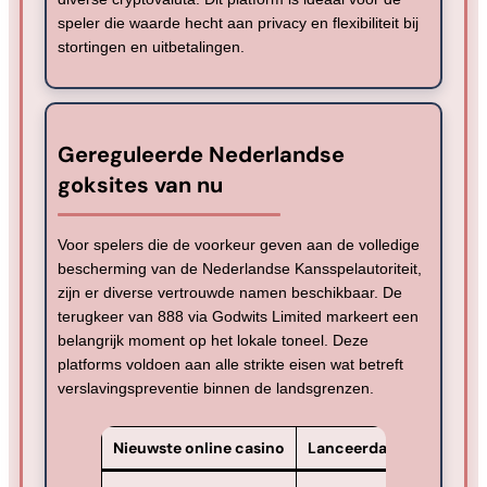
speler die waarde hecht aan privacy en flexibiliteit bij
stortingen en uitbetalingen.
Gereguleerde Nederlandse
goksites van nu
Voor spelers die de voorkeur geven aan de volledige
bescherming van de Nederlandse Kansspelautoriteit,
zijn er diverse vertrouwde namen beschikbaar. De
terugkeer van 888 via Godwits Limited markeert een
belangrijk moment op het lokale toneel. Deze
platforms voldoen aan alle strikte eisen wat betreft
verslavingspreventie binnen de landsgrenzen.
Nieuwste online casino
Lanceerdatum
Ksa