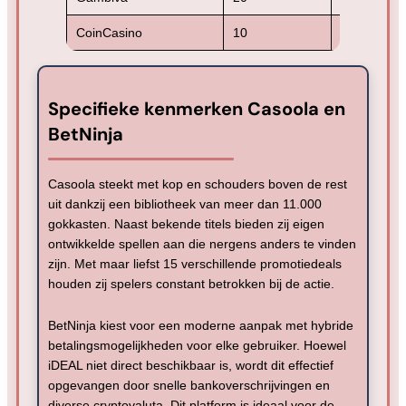
CoinCasino
10
Costa Rica
Specifieke kenmerken Casoola en
BetNinja
Casoola steekt met kop en schouders boven de rest
uit dankzij een bibliotheek van meer dan 11.000
gokkasten. Naast bekende titels bieden zij eigen
ontwikkelde spellen aan die nergens anders te vinden
zijn. Met maar liefst 15 verschillende promotiedeals
houden zij spelers constant betrokken bij de actie.
BetNinja kiest voor een moderne aanpak met hybride
betalingsmogelijkheden voor elke gebruiker. Hoewel
iDEAL niet direct beschikbaar is, wordt dit effectief
opgevangen door snelle bankoverschrijvingen en
diverse cryptovaluta. Dit platform is ideaal voor de