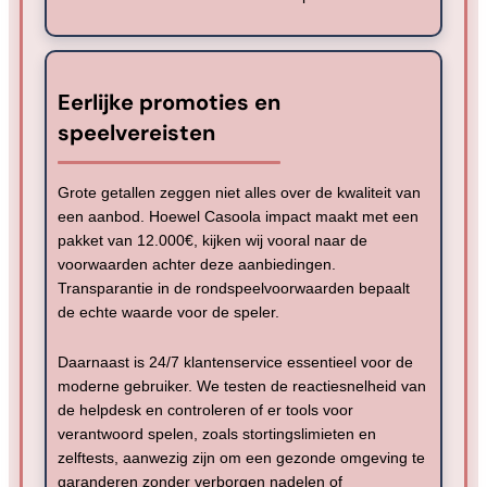
Eerlijke promoties en
speelvereisten
Grote getallen zeggen niet alles over de kwaliteit van
een aanbod. Hoewel Casoola impact maakt met een
pakket van 12.000€, kijken wij vooral naar de
voorwaarden achter deze aanbiedingen.
Transparantie in de rondspeelvoorwaarden bepaalt
de echte waarde voor de speler.
Daarnaast is 24/7 klantenservice essentieel voor de
moderne gebruiker. We testen de reactiesnelheid van
de helpdesk en controleren of er tools voor
verantwoord spelen, zoals stortingslimieten en
zelftests, aanwezig zijn om een gezonde omgeving te
garanderen zonder verborgen nadelen of