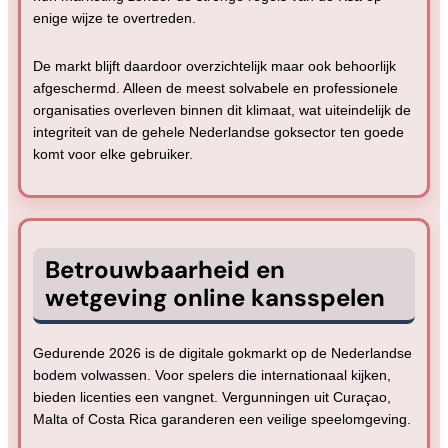
enige wijze te overtreden.
De markt blijft daardoor overzichtelijk maar ook behoorlijk
afgeschermd. Alleen de meest solvabele en professionele
organisaties overleven binnen dit klimaat, wat uiteindelijk de
integriteit van de gehele Nederlandse goksector ten goede
komt voor elke gebruiker.
Betrouwbaarheid en
wetgeving online kansspelen
Gedurende 2026 is de digitale gokmarkt op de Nederlandse
bodem volwassen. Voor spelers die internationaal kijken,
bieden licenties een vangnet. Vergunningen uit Curaçao,
Malta of Costa Rica garanderen een veilige speelomgeving.