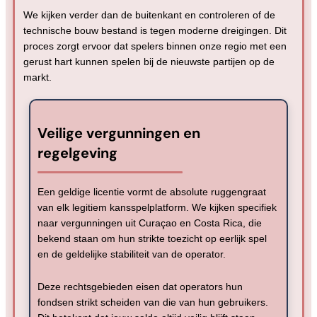
We kijken verder dan de buitenkant en controleren of de
technische bouw bestand is tegen moderne dreigingen. Dit
proces zorgt ervoor dat spelers binnen onze regio met een
gerust hart kunnen spelen bij de nieuwste partijen op de
markt.
Veilige vergunningen en
regelgeving
Een geldige licentie vormt de absolute ruggengraat
van elk legitiem kansspelplatform. We kijken specifiek
naar vergunningen uit Curaçao en Costa Rica, die
bekend staan om hun strikte toezicht op eerlijk spel
en de geldelijke stabiliteit van de operator.
Deze rechtsgebieden eisen dat operators hun
fondsen strikt scheiden van die van hun gebruikers.