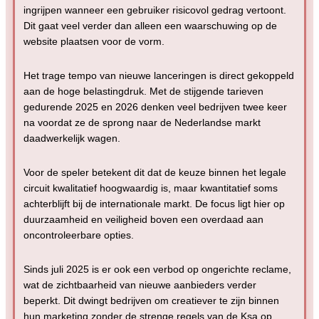
ingrijpen wanneer een gebruiker risicovol gedrag vertoont.
Dit gaat veel verder dan alleen een waarschuwing op de
website plaatsen voor de vorm.
Het trage tempo van nieuwe lanceringen is direct gekoppeld
aan de hoge belastingdruk. Met de stijgende tarieven
gedurende 2025 en 2026 denken veel bedrijven twee keer
na voordat ze de sprong naar de Nederlandse markt
daadwerkelijk wagen.
Voor de speler betekent dit dat de keuze binnen het legale
circuit kwalitatief hoogwaardig is, maar kwantitatief soms
achterblijft bij de internationale markt. De focus ligt hier op
duurzaamheid en veiligheid boven een overdaad aan
oncontroleerbare opties.
Sinds juli 2025 is er ook een verbod op ongerichte reclame,
wat de zichtbaarheid van nieuwe aanbieders verder
beperkt. Dit dwingt bedrijven om creatiever te zijn binnen
hun marketing zonder de strenge regels van de Ksa op