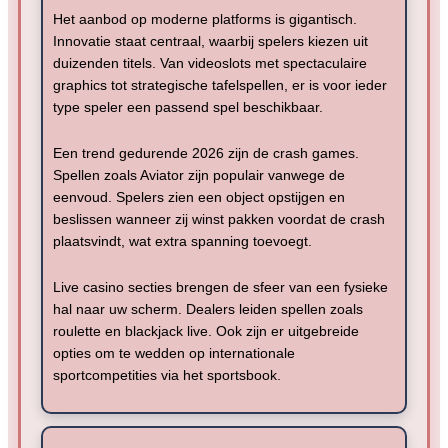
Het aanbod op moderne platforms is gigantisch.
Innovatie staat centraal, waarbij spelers kiezen uit
duizenden titels. Van videoslots met spectaculaire
graphics tot strategische tafelspellen, er is voor ieder
type speler een passend spel beschikbaar.
Een trend gedurende 2026 zijn de crash games.
Spellen zoals Aviator zijn populair vanwege de
eenvoud. Spelers zien een object opstijgen en
beslissen wanneer zij winst pakken voordat de crash
plaatsvindt, wat extra spanning toevoegt.
Live casino secties brengen de sfeer van een fysieke
hal naar uw scherm. Dealers leiden spellen zoals
roulette en blackjack live. Ook zijn er uitgebreide
opties om te wedden op internationale
sportcompetities via het sportsbook.