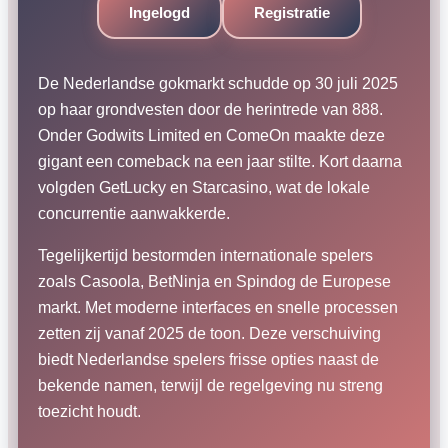
Ingelogd
Registratie
De Nederlandse gokmarkt schudde op 30 juli 2025
op haar grondvesten door de herintrede van 888.
Onder Godwits Limited en ComeOn maakte deze
gigant een comeback na een jaar stilte. Kort daarna
volgden GetLucky en Starcasino, wat de lokale
concurrentie aanwakkerde.
Tegelijkertijd bestormden internationale spelers
zoals Casoola, BetNinja en Spindog de Europese
markt. Met moderne interfaces en snelle processen
zetten zij vanaf 2025 de toon. Deze verschuiving
biedt Nederlandse spelers frisse opties naast de
bekende namen, terwijl de regelgeving nu streng
toezicht houdt.