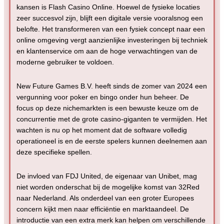
kansen is Flash Casino Online. Hoewel de fysieke locaties
zeer succesvol zijn, blijft een digitale versie vooralsnog een
belofte. Het transformeren van een fysiek concept naar een
online omgeving vergt aanzienlijke investeringen bij techniek
en klantenservice om aan de hoge verwachtingen van de
moderne gebruiker te voldoen.
New Future Games B.V. heeft sinds de zomer van 2024 een
vergunning voor poker en bingo onder hun beheer. De
focus op deze nichemarkten is een bewuste keuze om de
concurrentie met de grote casino-giganten te vermijden. Het
wachten is nu op het moment dat de software volledig
operationeel is en de eerste spelers kunnen deelnemen aan
deze specifieke spellen.
De invloed van FDJ United, de eigenaar van Unibet, mag
niet worden onderschat bij de mogelijke komst van 32Red
naar Nederland. Als onderdeel van een groter Europees
concern kijkt men naar efficiëntie en marktaandeel. De
introductie van een extra merk kan helpen om verschillende